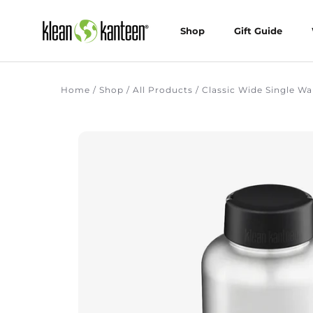
Ga
verder
Shop
Gift Guide
Shop
Gift Guide
Home
/
Shop
/
All Products
/
Classic Wide Single Wa