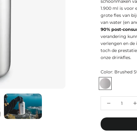
schoonmaken van
1.900 ml is voor
grote fles van bi
van water (en a
90% post-consum
verandering kun
verlengen en de 
toch de prestati
onze drinkfles.
Color:
Brushed St
Brushed
Stainless