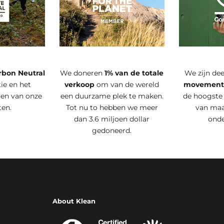
rbon Neutral
We doneren
1% van de totale
We zijn de
ie en het
verkoop
om van de wereld
movemen
ren van onze
een duurzame plek te maken.
de hoogste
ten.
Tot nu to hebben we meer
van maa
dan 3.6 miljoen dollar
ond
gedoneerd.
About Klean