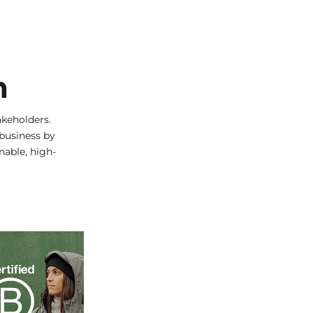
n
keholders.
 business by
nable, high-