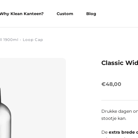
Why Klean Kanteen?
Custom
Blog
Why Klean Kanteen?
Custom
Blog
ll 1900ml - Loop Cap
Classic Wi
€48,00
Drukke dagen on
stootje kan.
De
extra brede