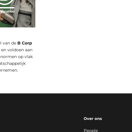
el van de
B Corp
t
en voldoen aan
 normen op vlak
tschappelijk
ernemen.
Over ons
People