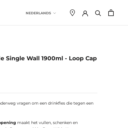
Taal
NEDERLANDS
there are 
de Single Wall 1900ml - Loop Cap
derweg vragen om een drinkfles die tegen een
 opening
maakt het vullen, schenken en