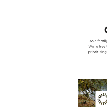
As a fami
We're free 
prioritizin