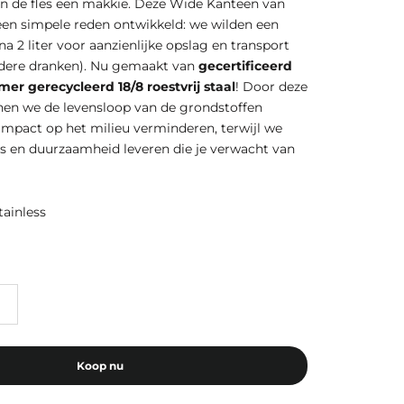
 de fles een makkie. Deze Wide Kanteen van
 een simpele reden ontwikkeld: we wilden een
jna 2 liter voor aanzienlijke opslag en transport
ndere dranken). Nu gemaakt van
gecertificeerd
er gerecycleerd 18/8 roestvrij staal
! Door deze
nen we de levensloop van de grondstoffen
impact op het milieu verminderen, terwijl we
es en duurzaamheid leveren die je verwacht van
ainless
Koop nu