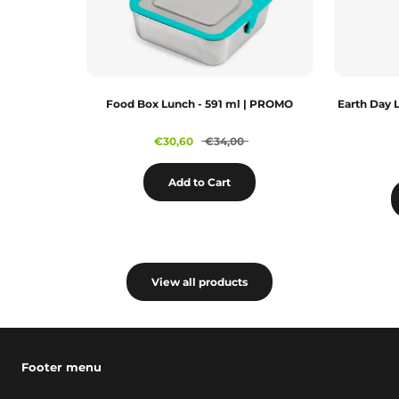
Food Box Lunch - 591 ml | PROMO
Earth Day 
€30,60
€34,00
Add to Cart
View all products
Footer menu