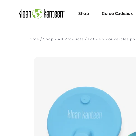
Skip
to
Shop
Guide Cadeaux
content
Shop
Guide Cadeaux
Home
/
Shop
/
All Products
/
Lot de 2 couvercles po