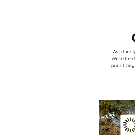
As a fami
We're free 
prioritizin