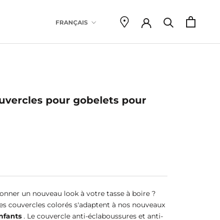
Language
FRANÇAIS
there are 
ouvercles pour gobelets pour
onner un nouveau look à votre tasse à boire ?
Ces couvercles colorés s'adaptent à nos nouveaux
nfants
. Le couvercle anti-éclaboussures et anti-