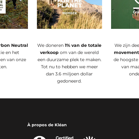
rbon Neutral
We doneren
1% van de totale
We zijn de
ie en het
verkoop
om van de wereld
movemen
ren van onze
een duurzame plek te maken.
de hoogste
ten.
Tot nu to hebben we meer
van maa
dan 3.6 miljoen dollar
ond
gedoneerd.
À propos de Kléan