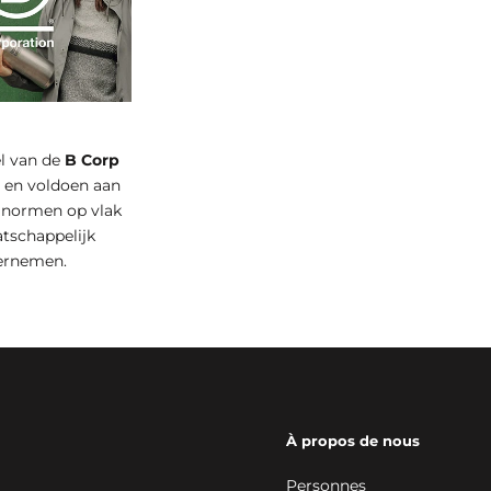
el van de
B Corp
t
en voldoen aan
 normen op vlak
tschappelijk
ernemen.
À propos de nous
Personnes