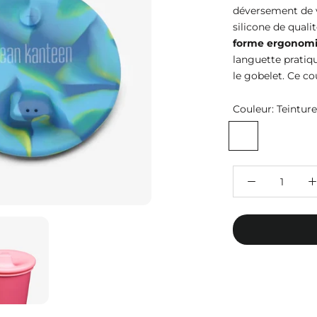
déversement de v
silicone de quali
forme ergonom
languette pratiq
le gobelet. Ce co
Couleur:
Teinture
Teinture
Teinture
de
de
cravate
cravate
bleue
rose