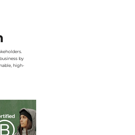
n
keholders.
 business by
nable, high-