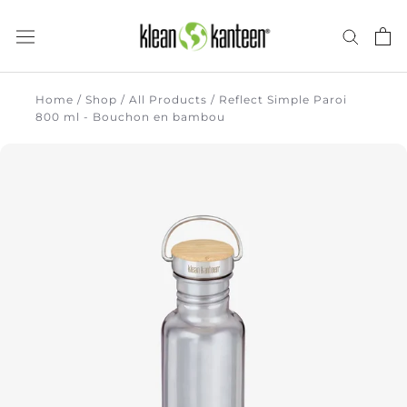
Skip
to
content
there
Home
/
Shop
/
All Products
/
Reflect Simple Paroi
800 ml - Bouchon en bambou