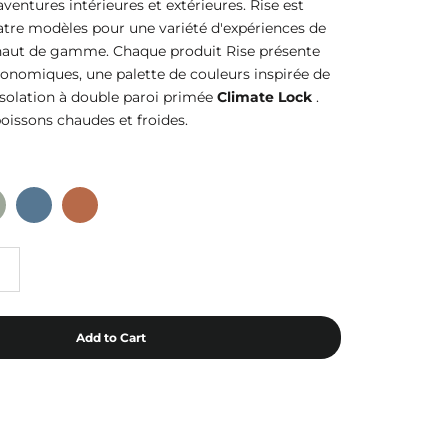
aventures intérieures et extérieures. Rise est
atre modèles pour une variété d'expériences de
ut de gamme. Chaque produit Rise présente
onomiques, une palette de couleurs inspirée de
isolation à double paroi primée
Climate Lock
.
boissons chaudes et froides.
Stellar
Autumn
ay
Glaze
Add to Cart