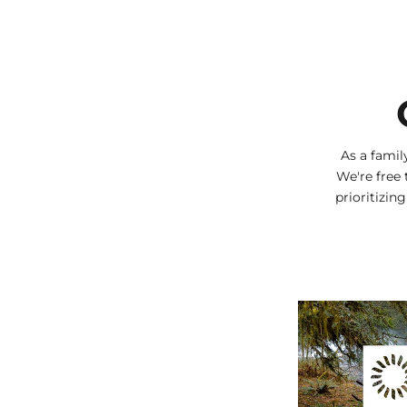
As a fami
We're free 
prioritizin