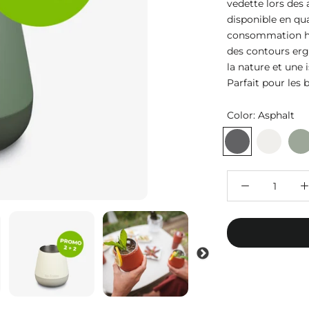
vedette lors des 
disponible en qu
consommation ha
des contours erg
la nature et une 
Parfait pour les 
Color:
Asphalt
Asphalt
Tofu
Sea
Spr