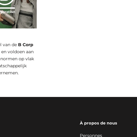
el van de
B Corp
t
en voldoen aan
 normen op vlak
tschappelijk
ernemen.
À propos de nous
Personnes