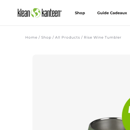
Skip
to
Shop
Guide Cadeaux
content
Shop
Guide Cadeaux
Home
/
Shop
/
All Products
/
Rise Wine Tumbler