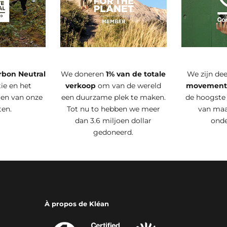
rbon Neutral
We doneren
1% van de totale
We zijn de
ie en het
verkoop
om van de wereld
movemen
ren van onze
een duurzame plek te maken.
de hoogste
ten.
Tot nu to hebben we meer
van maa
dan 3.6 miljoen dollar
ond
gedoneerd.
À propos de Kléan