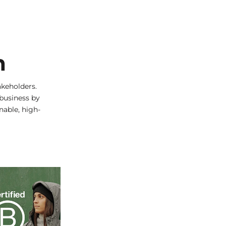
n
keholders.
 business by
nable, high-